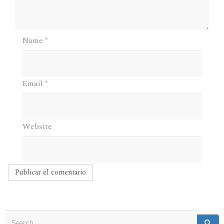
Name
*
Email
*
Website
Search
Search for:
Sea