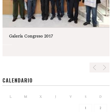
Galería Congreso 2017
CALENDARIO
L
M
X
J
V
S
D
1
2