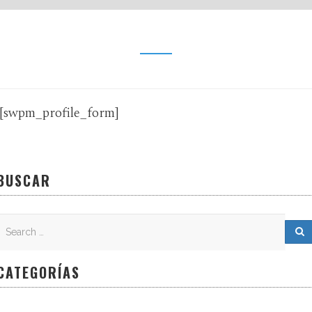
[swpm_profile_form]
BUSCAR
Search
Search for:
S
CATEGORÍAS