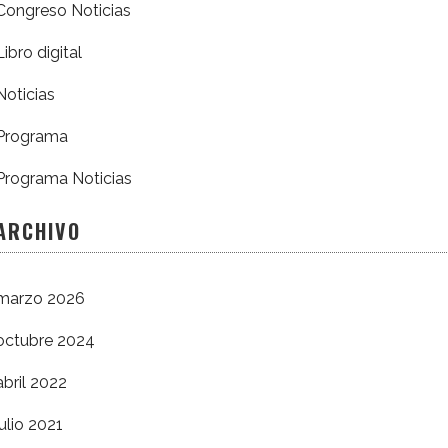
Congreso Noticias
Libro digital
Noticias
Programa
Programa Noticias
ARCHIVO
marzo 2026
octubre 2024
abril 2022
julio 2021