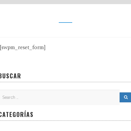
[swpm_reset_form]
BUSCAR
Search
Search for:
S
CATEGORÍAS