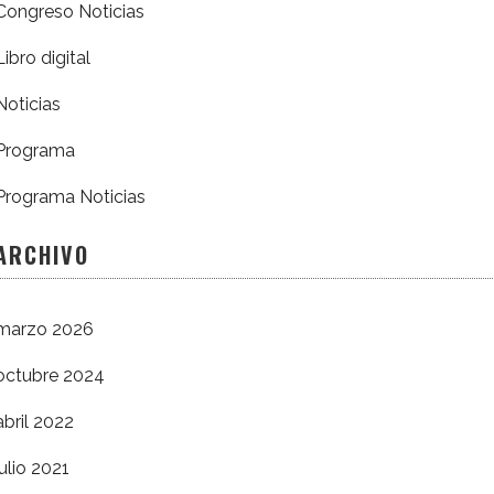
Congreso Noticias
Libro digital
Noticias
Programa
Programa Noticias
ARCHIVO
marzo 2026
octubre 2024
abril 2022
julio 2021