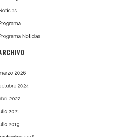
Noticias
Programa
Programa Noticias
ARCHIVO
marzo 2026
octubre 2024
abril 2022
julio 2021
julio 2019