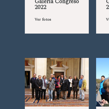
Galería Congreso
G
2022
2
Ver fotos
V