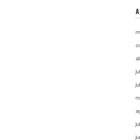
A
m
o
a
ju
ju
n
a
ju
j