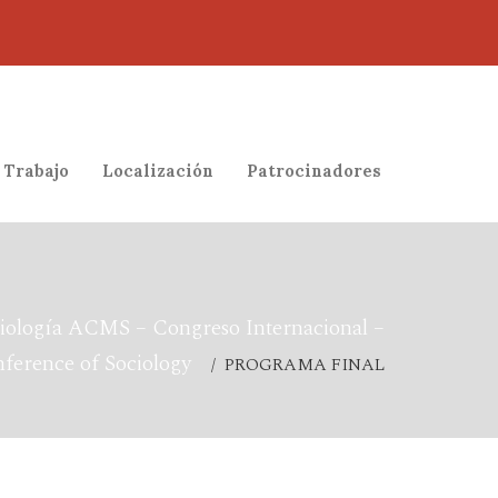
 Trabajo
Localización
Patrocinadores
iología ACMS – Congreso Internacional –
nference of Sociology
/ PROGRAMA FINAL