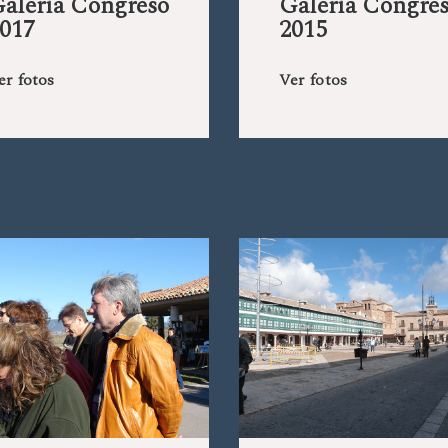
alería Congreso
Galería Congre
017
2015
er fotos
Ver fotos