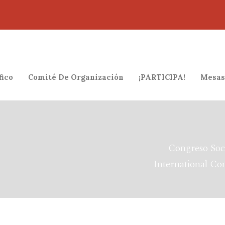
fico
Comité De Organización
¡PARTICIPA!
Mesas
Congreso Soc
International Co