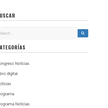
USCAR
earch
arch for:
Search
ATEGORÍAS
ongreso Noticias
bro digital
oticias
rograma
rograma Noticias