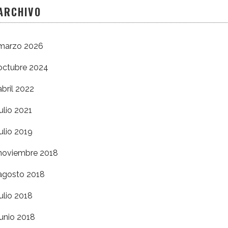
ARCHIVO
marzo 2026
octubre 2024
abril 2022
julio 2021
julio 2019
noviembre 2018
agosto 2018
julio 2018
junio 2018