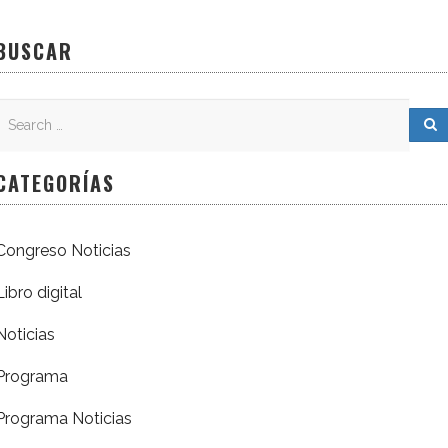
BUSCAR
Search
Search for:
S
CATEGORÍAS
Congreso Noticias
Libro digital
Noticias
Programa
Programa Noticias