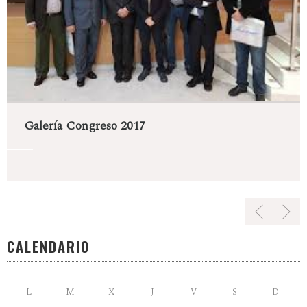
Galería Congreso 2017
CALENDARIO
L
M
X
J
V
S
D