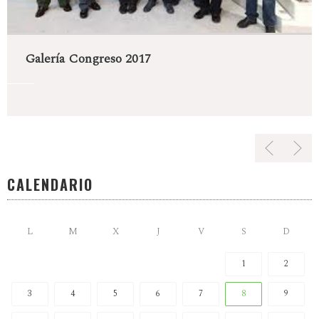
Galería Congreso 2017
CALENDARIO
L
M
X
J
V
S
D
1
2
3
4
5
6
7
8
9