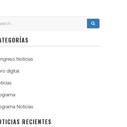
arch
arch for:
Search
ATEGORÍAS
ngreso Noticias
bro digital
ticias
ograma
ograma Noticias
OTICIAS RECIENTES