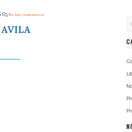
No hay comentarios
Se
Se
 AVILA
C
Co
Li
No
Pr
Pr
N