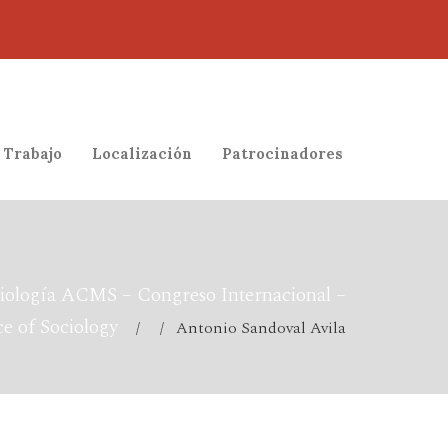
 Trabajo
Localización
Patrocinadores
iología ACMS – Congreso Internacional –
e of Sociology
/ / Antonio Sandoval Avila