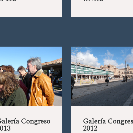
er fotos
Ver fotos
alería Congreso
Galería Congre
013
2012