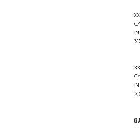
XX
C
IN
X
X
C
IN
X
G