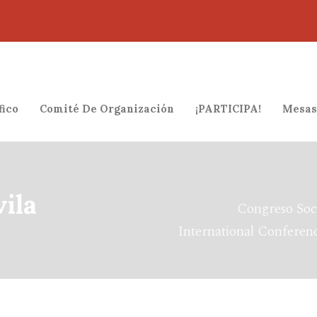
fico
Comité De Organización
¡PARTICIPA!
Mesas
ila
Congreso Soc
International Conferenc