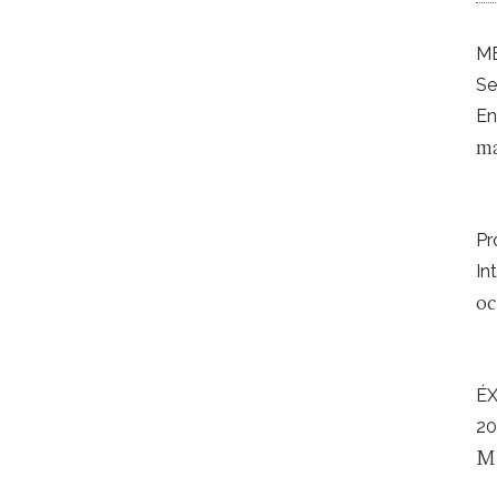
ME
Se
En
ma
Pr
In
oc
É
20
M