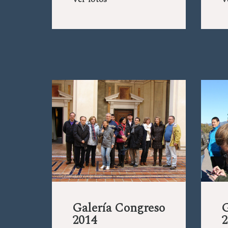
Ver fotos
V
Galería Congreso
G
2014
2