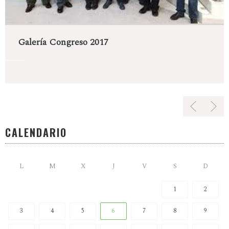
Galería Congreso 2017
CALENDARIO
L
M
X
J
V
S
D
1
2
3
4
5
6
7
8
9