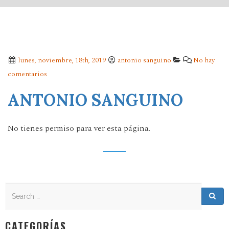
lunes, noviembre, 18th, 2019
antonio sanguino
No hay
comentarios
ANTONIO SANGUINO
No tienes permiso para ver esta página.
Search
Search for:
Sea
CATEGORÍAS