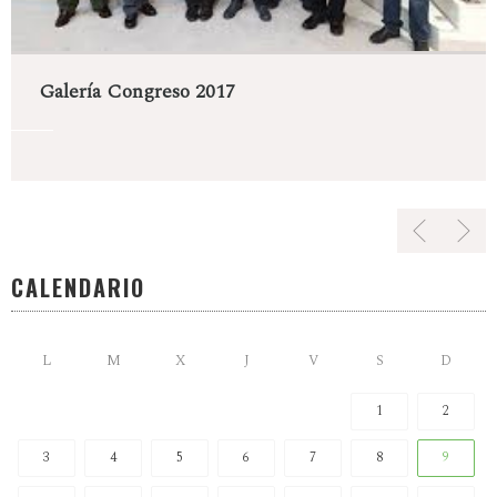
Galería Congreso 2017
CALENDARIO
L
M
X
J
V
S
D
1
2
3
4
5
6
7
8
9