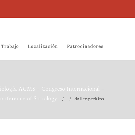
 Trabajo
Localización
Patrocinadores
iología ACMS – Congreso Internacional –
Conference of Sociology
/ / dallenperkins