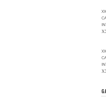
XX
C
IN
X
X
C
IN
X
G