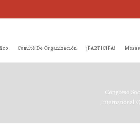
fico
Comité De Organización
¡PARTICIPA!
Mesas
Congreso Soc
International 