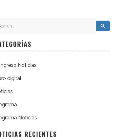
arch
arch for:
Search
ATEGORÍAS
ngreso Noticias
bro digital
ticias
ograma
ograma Noticias
OTICIAS RECIENTES