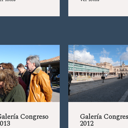
er fotos
Ver fotos
alería Congreso
Galería Congre
013
2012