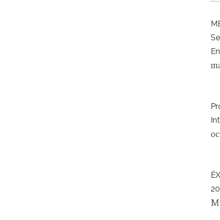
ME
Se
En
ma
Pr
In
oc
É
20
M