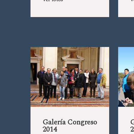
Ver fotos
V
Galería Congreso
G
2014
2