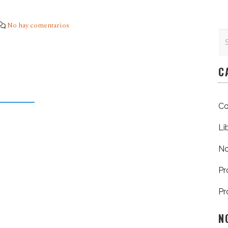
No hay comentarios
Se
Se
C
Co
Li
No
Pr
Pr
N