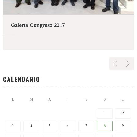
Galería Congreso 2017
CALENDARIO
L
M
X
J
V
S
D
1
2
3
4
5
6
7
8
9