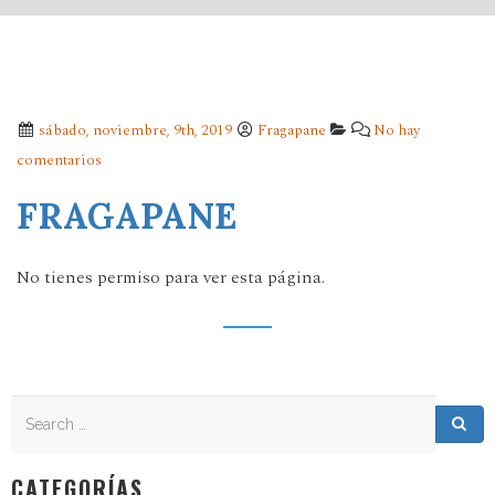
sábado, noviembre, 9th, 2019
Fragapane
No hay
comentarios
FRAGAPANE
No tienes permiso para ver esta página.
Search
Search for:
Sea
CATEGORÍAS