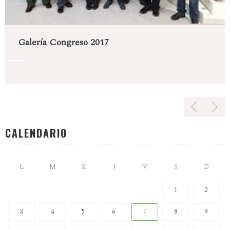
Galería Congreso 2017
CALENDARIO
L
M
X
J
V
S
D
1
2
3
4
5
6
7
8
9