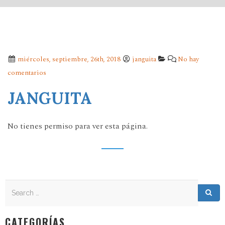
miércoles, septiembre, 26th, 2018
janguita
No hay
comentarios
JANGUITA
No tienes permiso para ver esta página.
Search
Search for:
Sea
CATEGORÍAS