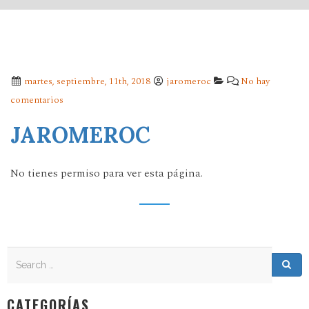
martes, septiembre, 11th, 2018
jaromeroc
No hay
comentarios
JAROMEROC
No tienes permiso para ver esta página.
Search
Search for:
Sea
CATEGORÍAS