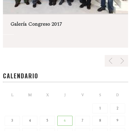
Galería Congreso 2017
CALENDARIO
L
M
X
J
V
S
D
1
2
3
4
5
6
7
8
9