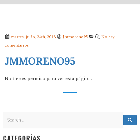
martes, julio, 24th, 2018
Jmmoreno95
No hay
comentarios
JMMORENO95
No tienes permiso para ver esta página.
Search
Search for:
Sea
CATEGORÍAS