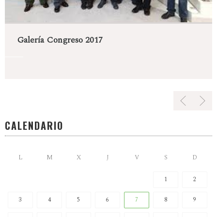
Galería Congreso 2017
CALENDARIO
L
M
X
J
V
S
D
1
2
3
4
5
6
7
8
9