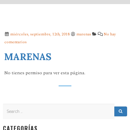
miércoles, septiembre, 12th, 2018
marenas
No hay
comentarios
MARENAS
No tienes permiso para ver esta página.
Search
Search for:
Sea
CATEGORÍAS