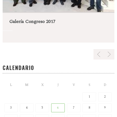
Galería Congreso 2017
CALENDARIO
L
M
X
J
V
S
D
1
2
3
4
5
6
7
8
9