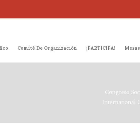
fico
Comité De Organización
¡PARTICIPA!
Mesas
Congreso Soc
International 