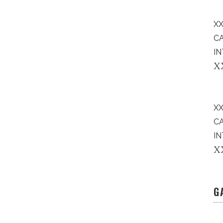
XX
C
IN
X
X
C
IN
X
G