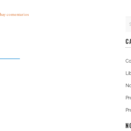
hay comentarios
Se
Se
C
Co
Li
No
Pr
Pr
N