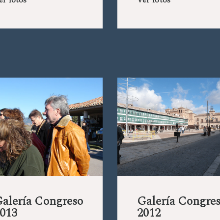
er fotos
Ver fotos
alería Congreso
Galería Congre
013
2012