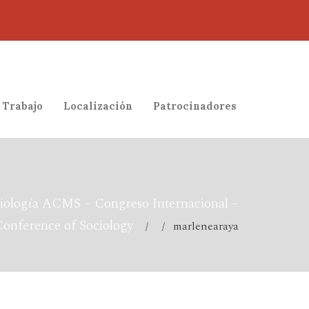
 Trabajo
Localización
Patrocinadores
iología ACMS – Congreso Internacional –
Conference of Sociology
/ / marlenearaya