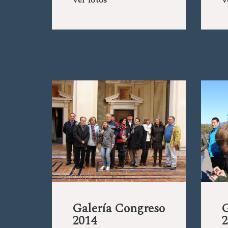
Ver fotos
V
Galería Congreso
G
2014
2