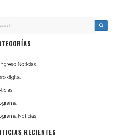
arch
arch for:
Search
ATEGORÍAS
ngreso Noticias
bro digital
ticias
ograma
ograma Noticias
OTICIAS RECIENTES