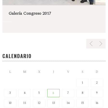
Galería Congreso 2017
CALENDARIO
L
M
X
J
V
S
D
1
2
3
4
5
6
7
8
9
10
11
12
13
14
15
16