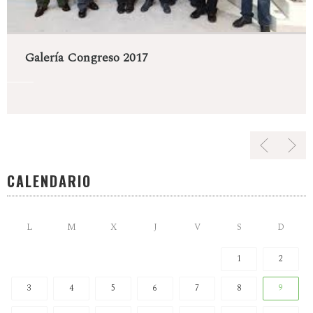
Galería Congreso 2017
CALENDARIO
L
M
X
J
V
S
D
1
2
3
4
5
6
7
8
9