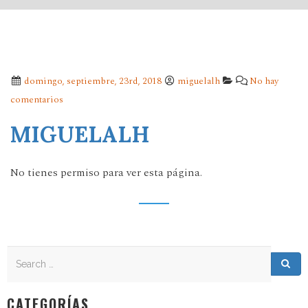
domingo, septiembre, 23rd, 2018
miguelalh
No hay
comentarios
MIGUELALH
No tienes permiso para ver esta página.
Search
Search for:
Sea
CATEGORÍAS