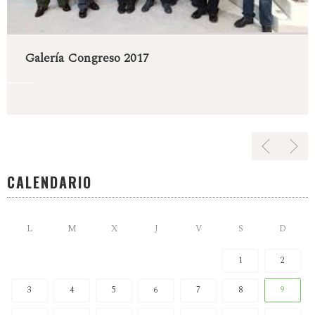
Galería Congreso 2017
CALENDARIO
L
M
X
J
V
S
D
1
2
3
4
5
6
7
8
9