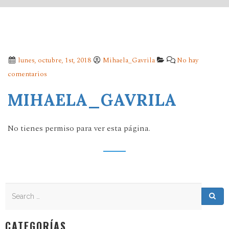
lunes, octubre, 1st, 2018
Mihaela_Gavrila
No hay
comentarios
MIHAELA_GAVRILA
No tienes permiso para ver esta página.
Search
Search for:
Sea
CATEGORÍAS