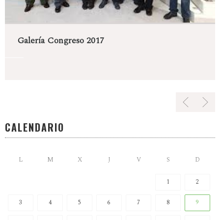
Galería Congreso 2017
CALENDARIO
L
M
X
J
V
S
D
1
2
3
4
5
6
7
8
9