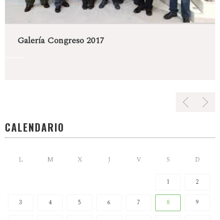
Galería Congreso 2017
CALENDARIO
L
M
X
J
V
S
D
1
2
3
4
5
6
7
8
9