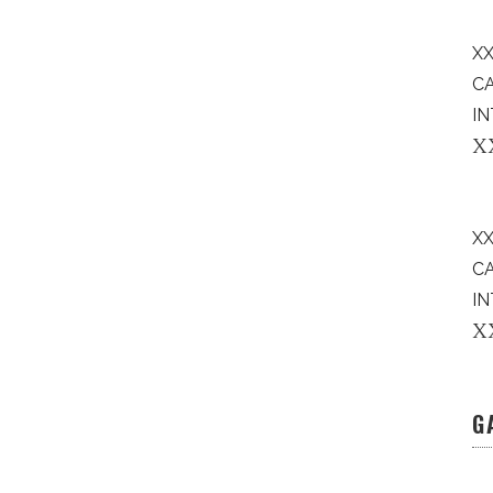
XX
C
IN
X
X
C
IN
X
G