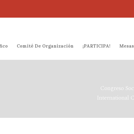
fico
Comité De Organización
¡PARTICIPA!
Mesas
Congreso Soc
International 