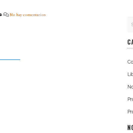
No hay comentarios
Se
Se
C
Co
Li
No
Pr
Pr
N