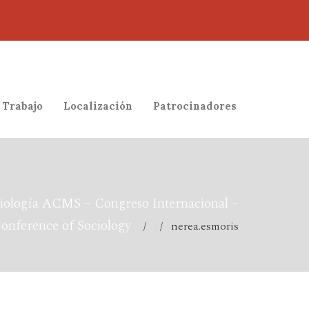
 Trabajo
Localización
Patrocinadores
iología ACMS – Congreso Internacional –
Conference of Sociology
/ / nerea.esmoris