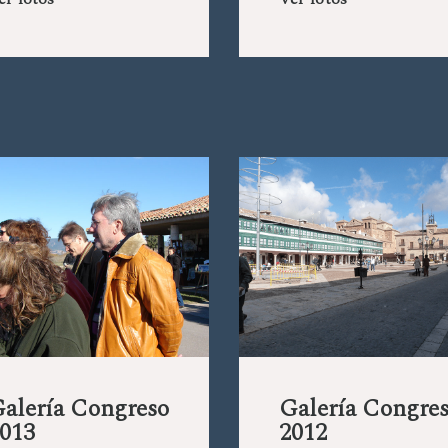
er fotos
Ver fotos
alería Congreso
Galería Congre
013
2012