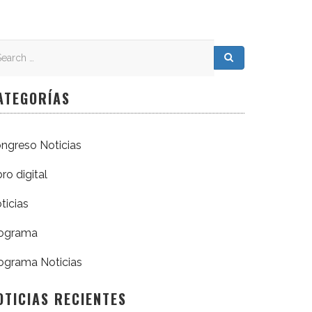
arch
arch for:
Search
ATEGORÍAS
ngreso Noticias
bro digital
ticias
ograma
ograma Noticias
OTICIAS RECIENTES