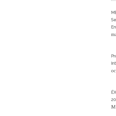
ME
Se
En
ma
Pr
In
oc
É
20
M