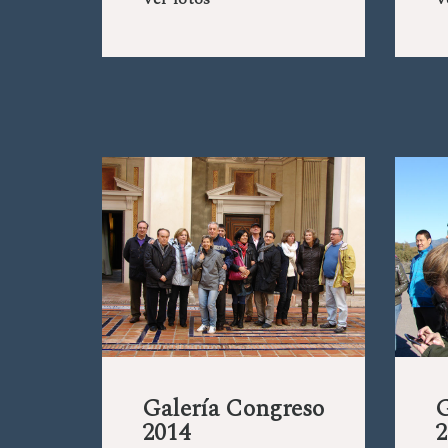
Ver fotos
V
Galería Congreso
G
2014
2