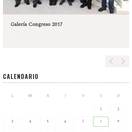
Galería Congreso 2017
CALENDARIO
L
M
X
J
V
S
D
1
2
3
4
5
6
7
8
9