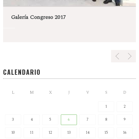
Galería Congreso 2017
CALENDARIO
L
M
X
J
V
S
D
1
2
3
4
5
6
7
8
9
10
11
12
13
14
15
16