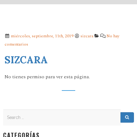
miércoles, septiembre, 11th, 2019
sizcara
No hay
comentarios
SIZCARA
No tienes permiso para ver esta página.
Search
Search for:
Sea
CATEGORÍAS