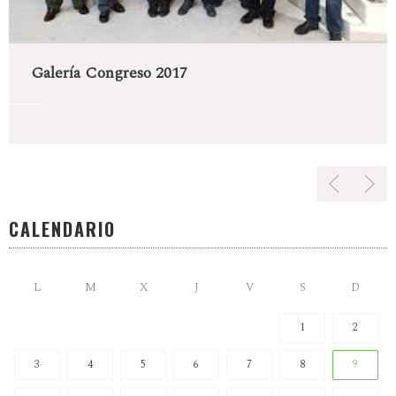
Galería Congreso 2017
CALENDARIO
L
M
X
J
V
S
D
1
2
3
4
5
6
7
8
9