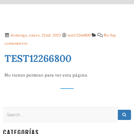
domingo, enero, 22nd, 2023
test12266800
No hay
comentarios
TEST12266800
No tienes permiso para ver esta página.
Search
Search for:
Sea
CATEGORÍAS