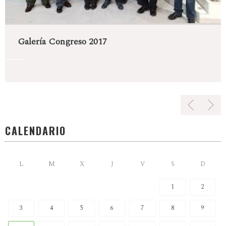
Galería Congreso 2017
CALENDARIO
L
M
X
J
V
S
D
1
2
3
4
5
6
7
8
9