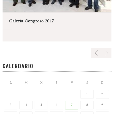
Galería Congreso 2017
CALENDARIO
L
M
X
J
V
S
D
1
2
3
4
5
6
7
8
9