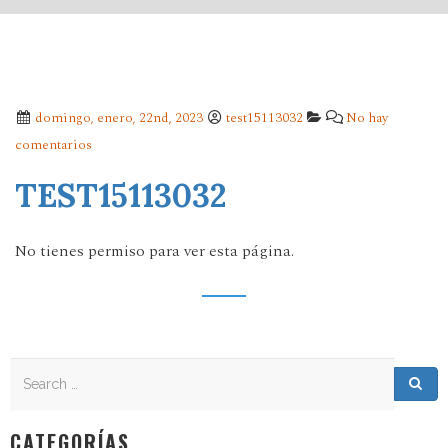
domingo, enero, 22nd, 2023
test15113032
No hay
comentarios
TEST15113032
No tienes permiso para ver esta página.
Search
Search for:
Sea
CATEGORÍAS