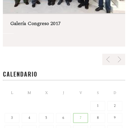
Galería Congreso 2017
CALENDARIO
L
M
X
J
V
S
D
1
2
3
4
5
6
7
8
9