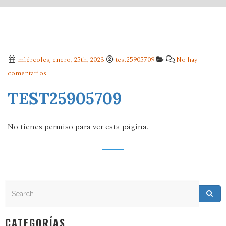
miércoles, enero, 25th, 2023
test25905709
No hay
comentarios
TEST25905709
No tienes permiso para ver esta página.
Search
Search for:
Sea
CATEGORÍAS