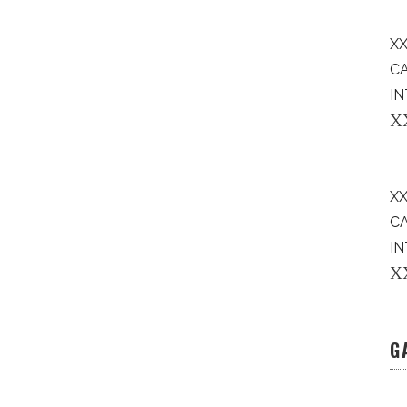
XX
C
IN
X
X
C
IN
X
G