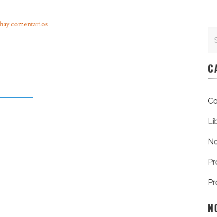
hay comentarios
Se
Se
C
Co
Li
No
Pr
Pr
N