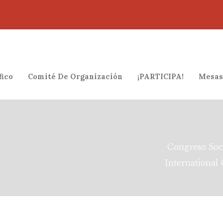
fico
Comité De Organización
¡PARTICIPA!
Mesas
Congreso Soc
International