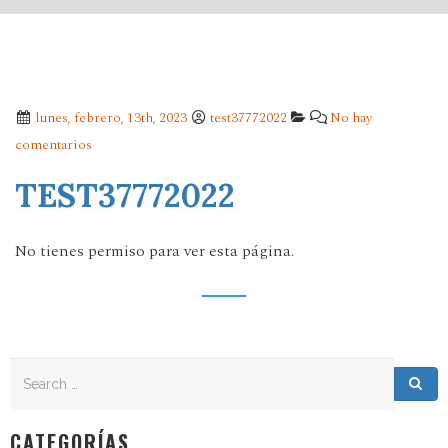
lunes, febrero, 13th, 2023
test37772022
No hay
comentarios
TEST37772022
No tienes permiso para ver esta página.
Search
Search for:
Sea
CATEGORÍAS