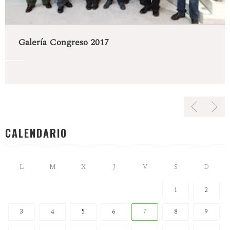
Galería Congreso 2017
CALENDARIO
L
M
X
J
V
S
D
1
2
3
4
5
6
7
8
9