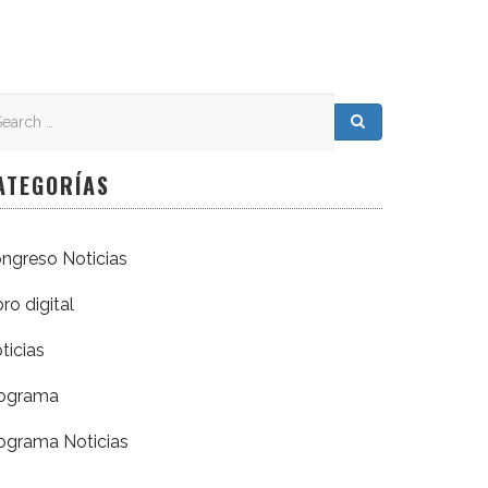
arch
arch for:
Search
ATEGORÍAS
ngreso Noticias
bro digital
ticias
ograma
ograma Noticias