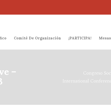
fico
Comité De Organización
¡PARTICIPA!
Mesas
ve –
Congreso Soc
B
International Conferenc