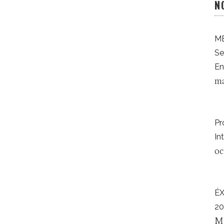
N
ME
Se
En
ma
Pr
In
oc
É
20
M