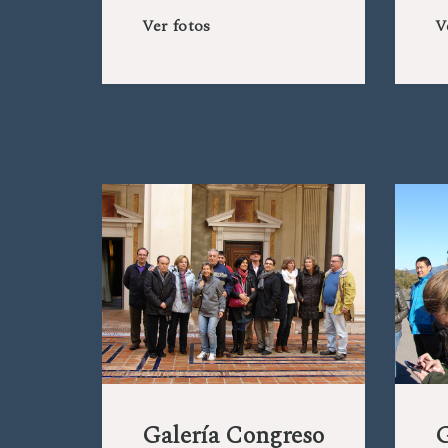
Ver fotos
V
Galería Congreso
G