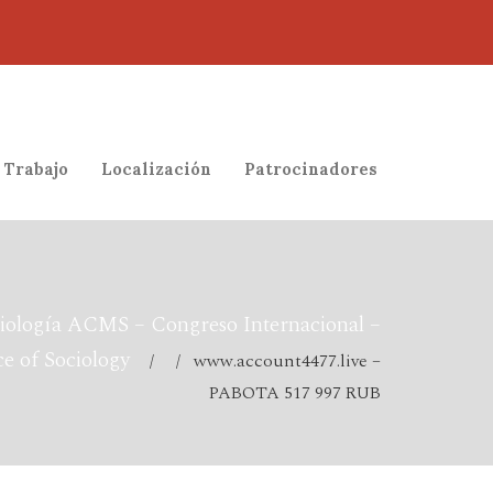
 Trabajo
Localización
Patrocinadores
iología ACMS – Congreso Internacional –
e of Sociology
/ / www.account4477.live –
PABOTA 517 997 RUB