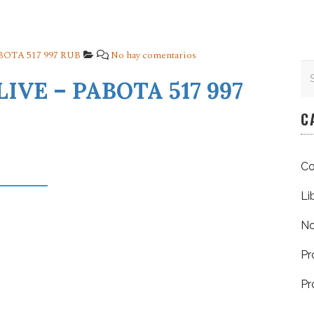
ABOTA 517 997 RUB
No hay comentarios
Se
Se
VE – PABOTA 517 997
C
Co
Li
No
Pr
Pr