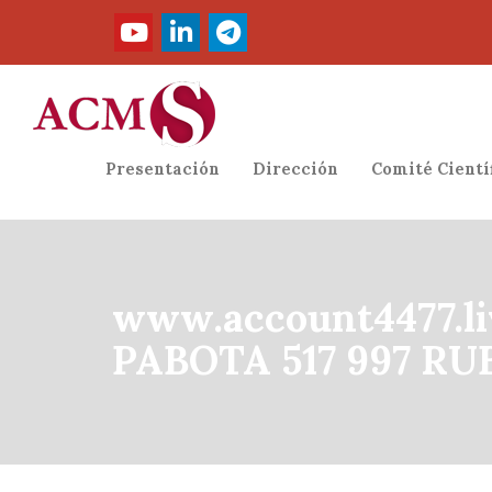
Presentación
Dirección
Comité Cientí
www.account4477.li
PABOTA 517 997 RU