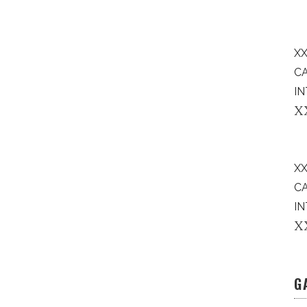
XX
C
IN
X
X
C
IN
X
G