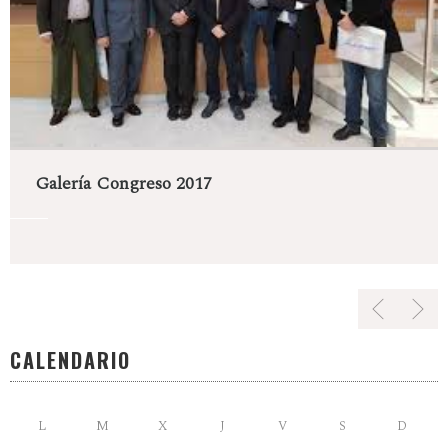
Galería Congreso 2017
CALENDARIO
L
M
X
J
V
S
D