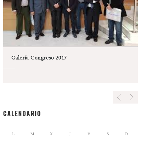
Galería Congreso 2017
CALENDARIO
L
M
X
J
V
S
D