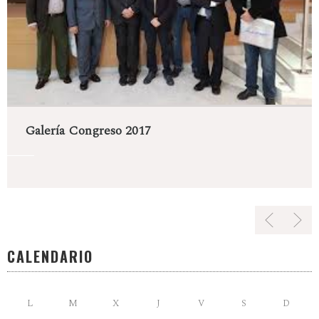
Galería Congreso 2017
CALENDARIO
L
M
X
J
V
S
D