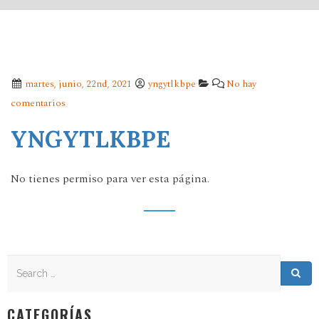
martes, junio, 22nd, 2021
yngytlkbpe
No hay
comentarios
YNGYTLKBPE
No tienes permiso para ver esta página.
Search
Search for:
Sea
CATEGORÍAS