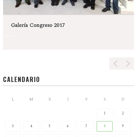
Galería Congreso 2017
CALENDARIO
L
M
X
J
V
S
D
1
2
3
4
5
6
7
8
9