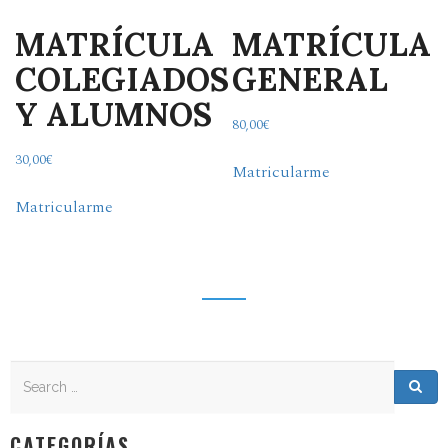
MATRÍCULA
MATRÍCULA
COLEGIADOS
GENERAL
Y ALUMNOS
80,00
€
30,00
€
Matricularme
Matricularme
Search
Search for:
Sea
CATEGORÍAS