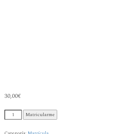
30,00
€
Matrícula Socios de la ACMS cantidad
Matricularme
Categoría:
Matrícula